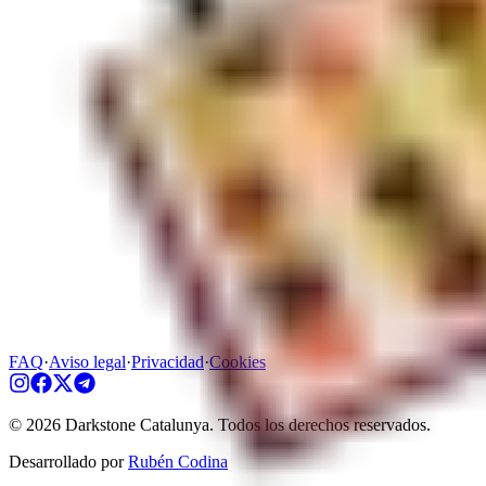
FAQ
·
Aviso legal
·
Privacidad
·
Cookies
©
2026
Darkstone Catalunya.
Todos los derechos reservados.
Desarrollado por
Rubén Codina