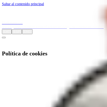
Saltar al contenido principal
Darkstone
.cat
Inicio
Quiénes somos
Eventos
Ludoteca
Código de conducta
Contacto
CAT
ESP
ENG
Política de cookies